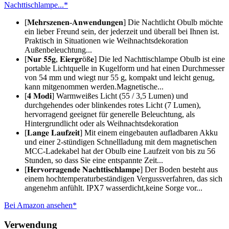
Nachttischlampe...*
[𝐌𝐞𝐡𝐫𝐬𝐳𝐞𝐧𝐞𝐧-𝐀𝐧𝐰𝐞𝐧𝐝𝐮𝐧𝐠𝐞𝐧] Die Nachtlicht Obulb möchte
ein lieber Freund sein, der jederzeit und überall bei Ihnen ist.
Praktisch in Situationen wie Weihnachtsdekoration
Außenbeleuchtung...
[𝐍𝐮𝐫 𝟓𝟓𝐠, 𝐄𝐢𝐞𝐫𝐠𝐫öß𝐞] Die led Nachttischlampe Obulb ist eine
portable Lichtquelle in Kugelform und hat einen Durchmesser
von 54 mm und wiegt nur 55 g, kompakt und leicht genug,
kann mitgenommen werden.Magnetische...
[𝟒 𝐌𝐨𝐝𝐢] Warmweißes Licht (55 / 3,5 Lumen) und
durchgehendes oder blinkendes rotes Licht (7 Lumen),
hervorragend geeignet für generelle Beleuchtung, als
Hintergrundlicht oder als Weihnachtsdekoration
[𝐋𝐚𝐧𝐠𝐞 𝐋𝐚𝐮𝐟𝐳𝐞𝐢𝐭] Mit einem eingebauten aufladbaren Akku
und einer 2-stündigen Schnellladung mit dem magnetischen
MCC-Ladekabel hat der Obulb eine Laufzeit von bis zu 56
Stunden, so dass Sie eine entspannte Zeit...
[𝐇𝐞𝐫𝐯𝐨𝐫𝐫𝐚𝐠𝐞𝐧𝐝𝐞 𝐍𝐚𝐜𝐡𝐭𝐭𝐢𝐬𝐜𝐡𝐥𝐚𝐦𝐩𝐞] Der Boden besteht aus
einem hochtemperaturbeständigen Vergussverfahren, das sich
angenehm anfühlt. IPX7 wasserdicht,keine Sorge vor...
Bei Amazon ansehen*
Verwendung