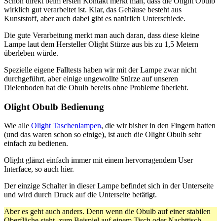
Schon direkt beim ersten Kontakt merkt man, dass die Olight Obulb
wirklich gut verarbeitet ist. Klar, das Gehäuse besteht aus
Kunststoff, aber auch dabei gibt es natürlich Unterschiede.
Die gute Verarbeitung merkt man auch daran, dass diese kleine
Lampe laut dem Hersteller Olight Stürze aus bis zu 1,5 Metern
überleben würde.
Spezielle eigene Falltests haben wir mit der Lampe zwar nicht
durchgeführt, aber einige ungewollte Stürze auf unseren
Dielenboden hat die Obulb bereits ohne Probleme überlebt.
Olight Obulb Bedienung
Wie alle
Olight Taschenlampen
, die wir bisher in den Fingern hatten
(und das waren schon so einige), ist auch die Olight Obulb sehr
einfach zu bedienen.
Olight glänzt einfach immer mit einem hervorragendem User
Interface, so auch hier.
Der einzige Schalter in dieser Lampe befindet sich in der Unterseite
und wird durch Druck auf die Unterseite betätigt.
Aber es geht auch anders. Denn wenn die Obulb auf einer stabilen
Oberfläche steht, zum Beispiel auf einem Tisch oder Nachttisch,