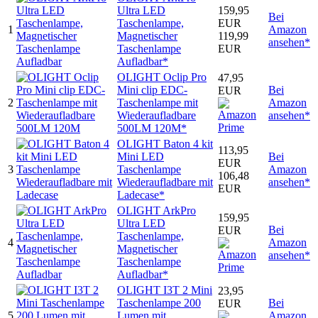
Ultra LED
159,95
Bei
Taschenlampe,
EUR
1
Amazon
Magnetischer
119,99
ansehen*
Taschenlampe
EUR
Aufladbar*
OLIGHT Oclip Pro
47,95
Mini clip EDC-
Bei
EUR
2
Taschenlampe mit
Amazon
Wiederaufladbare
ansehen*
500LM 120M*
OLIGHT Baton 4 kit
113,95
Mini LED
Bei
EUR
3
Taschenlampe
Amazon
106,48
Wiederaufladbare mit
ansehen*
EUR
Ladecase*
OLIGHT ArkPro
159,95
Ultra LED
Bei
EUR
Taschenlampe,
4
Amazon
Magnetischer
ansehen*
Taschenlampe
Aufladbar*
OLIGHT I3T 2 Mini
23,95
Taschenlampe 200
Bei
EUR
5
Lumen mit
Amazon